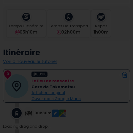
select
a
date.
Press
Temps D'itinéraire
Temps De Transport
Repos
the
05h10m
02h00m
1
H
00
M
question
mark
key
Itinéraire
to
get
Voir à nouveau le tutoriel
the
keyboard
0
shortcuts
08:00
for
Le lieu de rencontre
changing
Gare de Takamatsu
dates.
Afficher l'original
Ouvrir dans Google Maps
00h30m
Loading drag and drop...