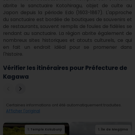
abrite le sanctuaire Kotohiragu, objet de culte au 
Japon depuis la période Edo (1603-1867). L'approche 
du sanctuaire est bordée de boutiques de souvenirs et 
de restaurants, souvent remplis de foules de fidèles se 
rendant au sanctuaire. La région abrite également de 
nombreux sites historiques et atouts culturels, ce qui 
en fait un endroit idéal pour se promener dans 
l'histoire.
Vérifier les itinéraires pour Préfecture de
Kagawa
Certaines informations ont été automatiquement traduites.
Afficher l'original
1
.
Temple Kokubunji
2
.
1
Temple Hakuhoji
.
Île de Megijima