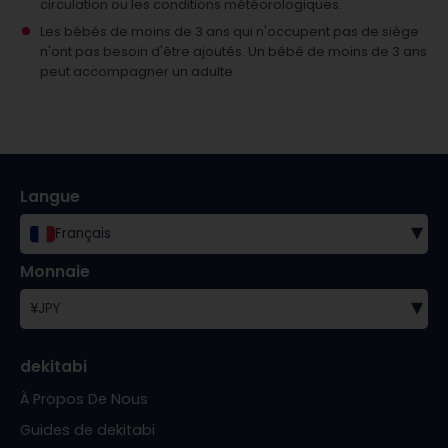
circulation ou les conditions météorologiques.
Les bébés de moins de 3 ans qui n'occupent pas de siège
n'ont pas besoin d'être ajoutés.
Un bébé de moins de 3 ans
peut accompagner un adulte.
Langue
▾
Français
Monnaie
▾
¥
JPY
dekitabi
À Propos De Nous
Guides de dekitabi