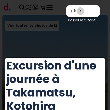
1
/
9
Passer le tutoriel
Voir toutes les photos de 12
Excursion d'une
journée à
Takamatsu,
Kotohira