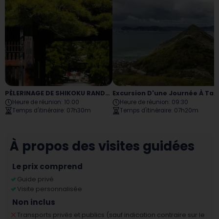
PÈLERINAGE DE SHIKOKU RANDONNÉE D'UNE JOURNÉE
Excursion D'une Journée À Takamatsu À Megijima Et Ogijima
Heure de réunion
:
10:00
Heure de réunion
:
09:30
Temps d'itinéraire
:
07h30m
Temps d'itinéraire
:
07h20m
À propos des visites guidées
Le prix comprend
Guide privé
Visite personnalisée
Non inclus
Transports privés et publics (sauf indication contraire sur le