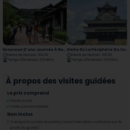
Excursion D'une Journée À Nagoya, Meiji Mura
Visite De La Périphérie Du Centre-Ville De Nagoya
Heure de réunion
:
09:00
Heure de réunion
:
09:00
Temps d'itinéraire
:
07h45m
Temps d'itinéraire
:
07h20m
À propos des visites guidées
Le prix comprend
Guide privé
Visite personnalisée
Non inclus
Transports privés et publics (sauf indication contraire sur le
profil du guide)