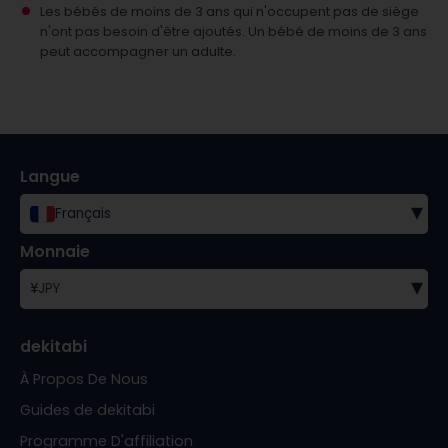
Les bébés de moins de 3 ans qui n'occupent pas de siège
n'ont pas besoin d'être ajoutés.
Un bébé de moins de 3 ans
peut accompagner un adulte.
Langue
▾
Français
Monnaie
▾
¥
JPY
dekitabi
À Propos De Nous
Guides de dekitabi
Programme D'affiliation