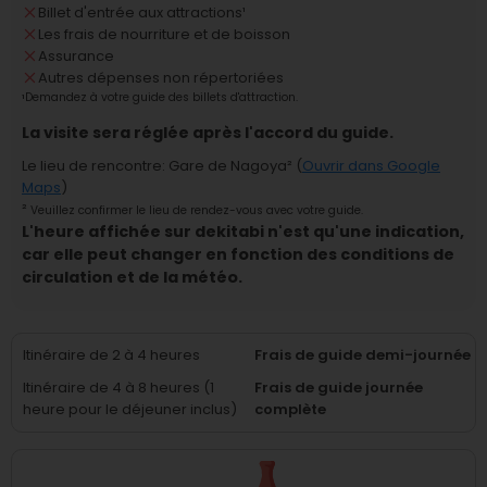
Billet d'entrée aux attractions
¹
Les frais de nourriture et de boisson
Assurance
Autres dépenses non répertoriées
¹
Demandez à votre guide des billets d'attraction.
La visite sera réglée après l'accord du guide.
Le lieu de rencontre
:
Gare de Nagoya
² (
Ouvrir dans Google
Maps
)
²
Veuillez confirmer le lieu de rendez-vous avec votre guide.
L'heure affichée sur dekitabi n'est qu'une indication,
car elle peut changer en fonction des conditions de
circulation et de la météo.
Itinéraire de 2 à 4 heures
Frais de guide demi-journée
Itinéraire de 4 à 8 heures (1
Frais de guide journée
heure pour le déjeuner inclus)
complète