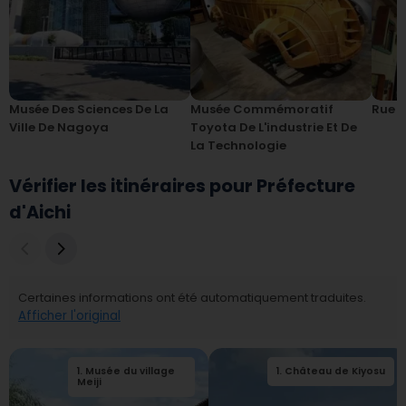
Musée Des Sciences De La
Musée Commémoratif
Rue 
Ville De Nagoya
Toyota De L'industrie Et De
La Technologie
Vérifier les itinéraires pour Préfecture
d'Aichi
Certaines informations ont été automatiquement traduites.
Afficher l'original
1
.
Musée du village
1
.
Château de Kiyosu
Meiji