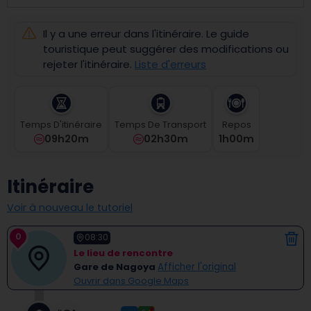
select
a
Il y a une erreur dans l'itinéraire. Le guide
date.
Press
touristique peut suggérer des modifications ou
the
rejeter l'itinéraire.
Liste d'erreurs
question
mark
key
to
Temps D'itinéraire
Temps De Transport
Repos
get
09h20m
02h30m
1
H
00
M
the
keyboard
shortcuts
Itinéraire
for
changing
Voir à nouveau le tutoriel
dates.
0
08:30
Le lieu de rencontre
Gare de Nagoya
Afficher l'original
Ouvrir dans Google Maps