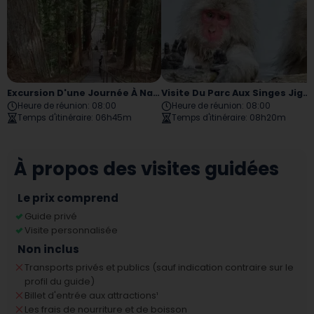
Excursion D'une Journée À Nagano Togakushi
Visite Du Parc Aux Singes Jigokudani De La Ville De Nagano
Heure de réunion
:
08:00
Heure de réunion
:
08:00
Temps d'itinéraire
:
06h45m
Temps d'itinéraire
:
08h20m
À propos des visites guidées
Le prix comprend
Guide privé
Visite personnalisée
Non inclus
Transports privés et publics (sauf indication contraire sur le
profil du guide)
Billet d'entrée aux attractions
¹
Les frais de nourriture et de boisson