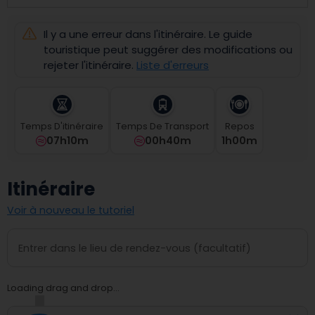
select
a
Il y a une erreur dans l'itinéraire. Le guide
date.
Press
touristique peut suggérer des modifications ou
the
rejeter l'itinéraire.
Liste d'erreurs
question
mark
key
to
Temps D'itinéraire
Temps De Transport
Repos
get
07h10m
00h40m
1
H
00
M
the
keyboard
shortcuts
Itinéraire
for
changing
Voir à nouveau le tutoriel
dates.
Loading drag and drop...