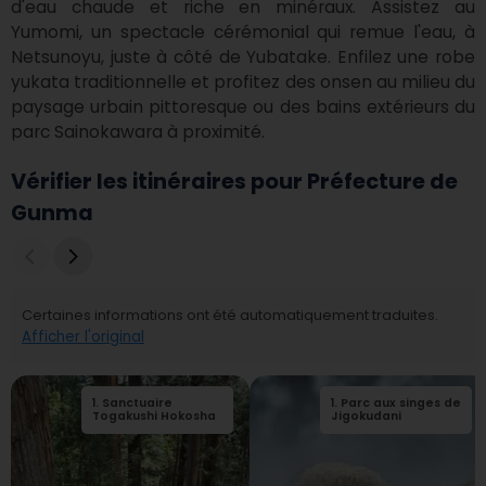
d'eau chaude et riche en minéraux. Assistez au 
Yumomi, un spectacle cérémonial qui remue l'eau, à 
Netsunoyu, juste à côté de Yubatake. Enfilez une robe 
yukata traditionnelle et profitez des onsen au milieu du 
paysage urbain pittoresque ou des bains extérieurs du 
parc Sainokawara à proximité.
Vérifier les itinéraires pour Préfecture de
Gunma
Certaines informations ont été automatiquement traduites.
Afficher l'original
1
.
Sanctuaire
2
1
.
.
Parc aux singes de
Sanctuaire
Togakushi Hokosha
intermédiaire du
Jigokudani
sanctuaire
Togakushi