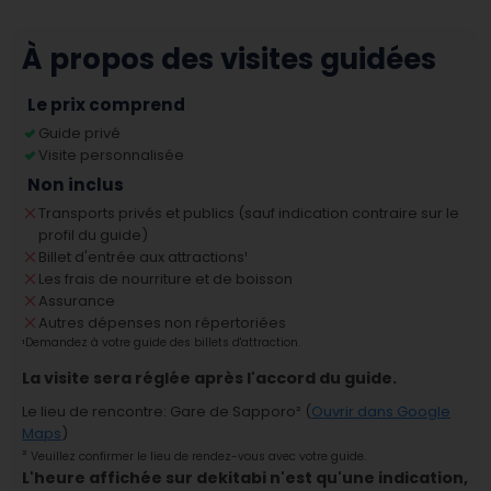
À propos des visites guidées
Le prix comprend
Guide privé
Visite personnalisée
Non inclus
Transports privés et publics (sauf indication contraire sur le
profil du guide)
Billet d'entrée aux attractions
¹
Les frais de nourriture et de boisson
Assurance
Autres dépenses non répertoriées
¹
Demandez à votre guide des billets d'attraction.
La visite sera réglée après l'accord du guide.
Le lieu de rencontre
:
Gare de Sapporo
² (
Ouvrir dans Google
Maps
)
²
Veuillez confirmer le lieu de rendez-vous avec votre guide.
L'heure affichée sur dekitabi n'est qu'une indication,