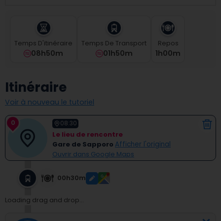
select
a
date.
Press
Temps D'itinéraire
Temps De Transport
Repos
the
08h50m
01h50m
1
H
00
M
question
mark
key
Itinéraire
to
get
Voir à nouveau le tutoriel
the
keyboard
0
shortcuts
08:30
for
Le lieu de rencontre
changing
Gare de Sapporo
Afficher l'original
dates.
Ouvrir dans Google Maps
00h30m
Loading drag and drop...