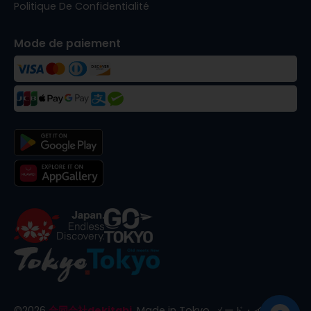
Politique De Confidentialité
Mode de paiement
©
2026
合同会社dekitabi
.
Made in Tokyo
. メード・イン・ト