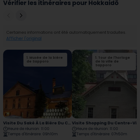
Vérifier les itinéraires pour Hokkaidō
Certaines informations ont été automatiquement traduites.
Afficher l'original
1
.
Musée de la bière
2
1
.
.
Tour de l'horloge
Tour
de Sapporo
d'observation de la
de la ville de
tour JR Three Eight
Sapporo
Visite Du Saké À La Bière Du Centre-Ville De Sapporo
Visite Shopping Du Centre-Ville De Sapporo
Heure de réunion
:
11:00
Heure de réunion
:
11:00
Temps d'itinéraire
:
09h10m
Temps d'itinéraire
:
07h50m