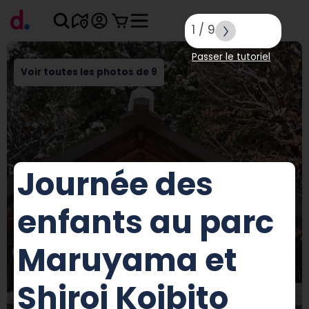
1
/
9
Passer le tutoriel
Voir toutes les photos de 9
Journée des
enfants au parc
Maruyama et
Shiroi Koibito