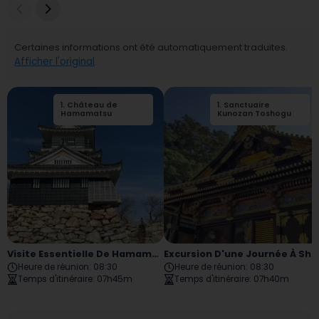
Certaines informations ont été automatiquement traduites.
Afficher l'original
1
.
Château de
1
.
2
Sanctuaire
.
Nukumori no Mori
Hamamatsu
Kunozan Toshogu
Visite Essentielle De Hamamatsu
Excursion D'une Journée À Shizuoka Kunozan Miho Matsubara
Heure de réunion
:
08:30
Heure de réunion
:
08:30
Temps d'itinéraire
:
07h45m
Temps d'itinéraire
:
07h40m