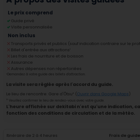
Le prix comprend
Guide privé
Visite personnalisée
Non inclus
Transports privés et publics (sauf indication contraire sur le pro
Billet d'entrée aux attractions
¹
Les frais de nourriture et de boisson
Assurance
Autres dépenses non répertoriées
¹
Demandez à votre guide des billets d'attraction.
La visite sera réglée après l'accord du guide.
Le lieu de rencontre
:
Gare d'Ōtsu
² (
Ouvrir dans Google Maps
)
²
Veuillez confirmer le lieu de rendez-vous avec votre guide.
L'heure affichée sur dekitabi n'est qu'une indication, c
fonction des conditions de circulation et de la météo.
Itinéraire de 2 à 4 heures
Frais de guid