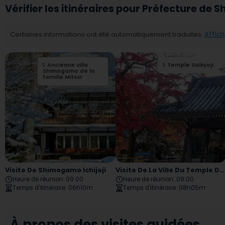
Vérifier les itinéraires pour Préfecture de S
Certaines informations ont été automatiquement traduites.
Affich
1
.
Ancienne villa
2
.
Sanctuaire Kawai
1
.
Temple Saikyoji
Shimogamo de la
famille Mitsui
Visite De Shimogamo Ichijoji
Visite De La Ville Du Temple D'Otsu Sakamoto
Heure de réunion
:
09:00
Heure de réunion
:
09:00
Temps d'itinéraire
:
06h10m
Temps d'itinéraire
:
08h05m
À propos des visites guidées