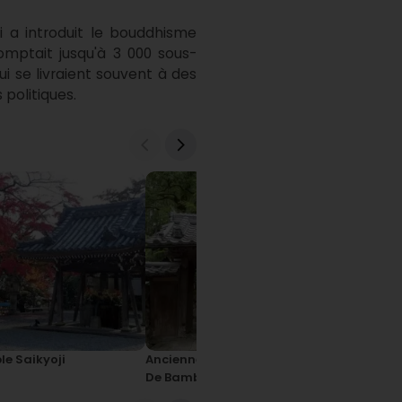
 a introduit le bouddhisme 
mptait jusqu'à 3 000 sous-
 se livraient souvent à des 
 politiques.
e Saikyoji
Ancienne Cour De La Forêt
Temple Ren
De Bambous