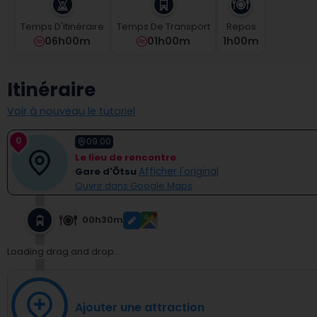
select
a
Temps D'itinéraire
Temps De Transport
Repos
date.
06h00m
01h00m
1
H
00
M
Press
the
question
Itinéraire
mark
key
Voir à nouveau le tutoriel
to
get
0
09:00
the
Le lieu de rencontre
keyboard
Gare d'Ōtsu
Afficher l'original
shortcuts
Ouvrir dans Google Maps
for
changing
dates.
00h30m
Loading drag and drop...
Ajouter une attraction