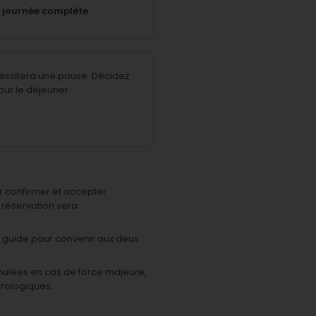
e journée complète
cessitera une pause.
Décidez
our le déjeuner.
ur confirmer et accepter
a réservation sera
e guide pour convenir aux deux
annulées en cas de force majeure,
orologiques.