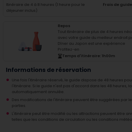
Itinéraire de 4 à 8 heures (1 heure pour le
Frais de guid
déjeuner inclus)
Repos
Tout itinéraire de plus de 4 heures né
avec votre guide du meilleur endroit p
Dîner au Japon est une expérience
Profitez-en
Temps d'itinéraire
: 1
h
00
m
Informations de réservation
Une fois l'itinéraire réservé, le guide dispose de 48 heures po
l'itinéraire. Si le guide n'est pas d'accord dans les 48 heures, l
automatiquement annulée.
Des modifications de l'itinéraire peuvent être suggérées par l
parties.
L'itinéraire peut être modifié ou les attractions peuvent être 
telles que les conditions de circulation ou les conditions mété