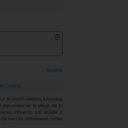
Modifier
er l'original
r le mont Hieizan, Enryakuji 
 japonaise et le siège de la 
nes influents ont étudié à 
e sectes ultérieures, telles 