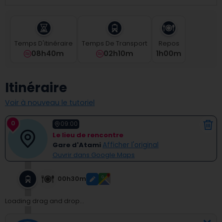
select
a
date.
Press
Temps D'itinéraire
Temps De Transport
Repos
the
08h40m
02h10m
1
H
00
M
question
mark
key
Itinéraire
to
get
Voir à nouveau le tutoriel
the
keyboard
0
shortcuts
09:00
for
Le lieu de rencontre
changing
Gare d'Atami
Afficher l'original
dates.
Ouvrir dans Google Maps
00h30m
Loading drag and drop...