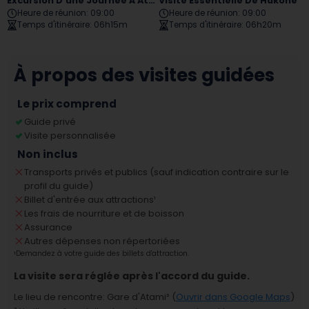
Excursion D'une Journée À Atami, Mishima
Visite Essentielle De Hakone
Heure de réunion
:
09:00
Heure de réunion
:
09:00
Temps d'itinéraire
:
06h15m
Temps d'itinéraire
:
06h20m
À propos des visites guidées
Le prix comprend
Guide privé
Visite personnalisée
Non inclus
Transports privés et publics (sauf indication contraire sur le
profil du guide)
Billet d'entrée aux attractions
¹
Les frais de nourriture et de boisson
Assurance
Autres dépenses non répertoriées
¹
Demandez à votre guide des billets d'attraction.
La visite sera réglée après l'accord du guide.
Le lieu de rencontre
:
Gare d'Atami
² (
Ouvrir dans Google Maps
)