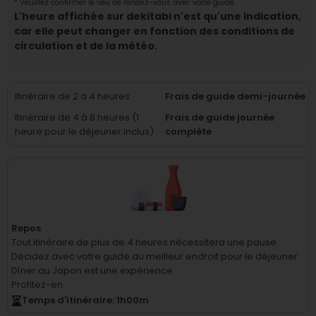
²
Veuillez confirmer le lieu de rendez-vous avec votre guide.
L'heure affichée sur dekitabi n'est qu'une indication,
car elle peut changer en fonction des conditions de
circulation et de la météo.
Itinéraire de 2 à 4 heures
Frais de guide demi-journée
Itinéraire de 4 à 8 heures (1
Frais de guide journée
heure pour le déjeuner inclus)
complète
Repos
Tout itinéraire de plus de 4 heures nécessitera une pause.
Décidez avec votre guide du meilleur endroit pour le déjeuner.
Dîner au Japon est une expérience
Profitez-en
Temps d'itinéraire
: 1
h
00
m