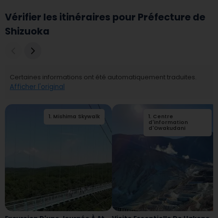
Vérifier les itinéraires pour Préfecture de
Shizuoka
Certaines informations ont été automatiquement traduites.
Afficher l'original
1
.
Mishima Skywalk
2
1
.
.
Centre
Parc municipal de
Mishima Rakujuen
d'information
d'Owakudani