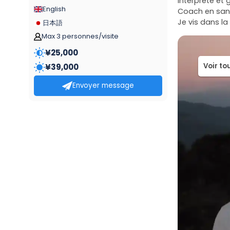
Interprète et 
English
Coach en santé
日本語
Max 3 personnes/visite
¥
25,000
Voir to
¥
39,000
Envoyer message