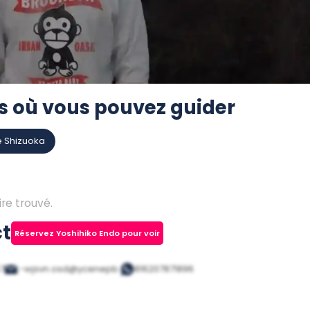
s où vous pouvez guider
e Shizuoka
ire trouvé.
t
Réservez Yoshihiko Endo pour voir
7
.-wjsvn.osd@ycenepb.
816207871896