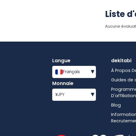
Liste d
Aucune évaluat
Langue
dekitabi
▾
À Propos D
Français
Guides de 
Monnaie
Programm
▾
¥
JPY
D'affiliation
Blog
Information
Recruteme