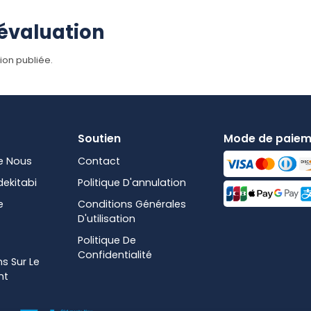
'évaluation
ion publiée.
Soutien
Mode de paiem
e Nous
Contact
dekitabi
Politique D'annulation
e
Conditions Générales
D'utilisation
Politique De
Confidentialité
s Sur Le
nt