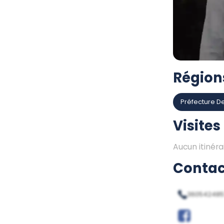
Région
Préfecture D
Visites
Aucun itinéra
Contac
360542485