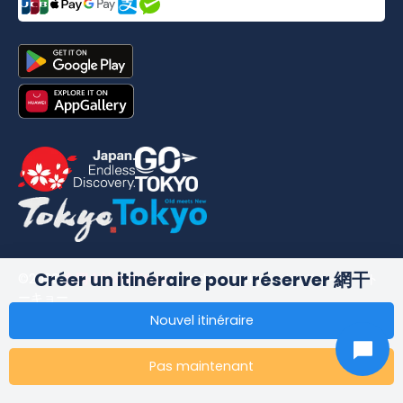
Créer un itinéraire pour réserver 網干
©
2026
合同会社dekitabi
.
Made in Tokyo
. メード・イン・ト
ーキョー
Nouvel itinéraire
Pas maintenant