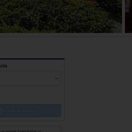
icio
Añadir al carrito
n sugerir cambios o