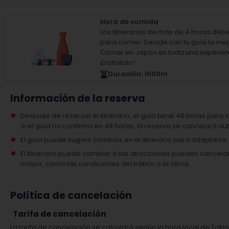
Hora de comida
Los itinerarios de más de 4 horas deb
para comer.
Decide con tu guía la mej
Comer en Japón es toda una experien
¡Disfrútalo!
Duración
: 1
h
00
m
Información de la reserva
Después de reservar el itinerario, el guía tiene 48 horas para c
Si el guía no confirma en 48 horas, la reserva se cancelará 
El guía puede sugerir cambios en el itinerario para adaptars
El itinerario puede cambiar o las atracciones pueden cancel
mayor, como las condiciones del tráfico o el clima.
Política de cancelación
Tarifa de cancelación
La tarifa de cancelación se calculará según la hora local de Tokio