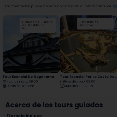
La información puede haber sido traducida automáticamente.
Ve
1
.
Museo de Historia
2
1
.
.
Castillo de
Plaza del
del Castillo de
Ferrocarril de
Maruoka
Nagahama
Nagahama
Tour Esencial De Nagahama
Tour Esencial Por La Costa De Fukui
Hora de inicio
:
09:00
Hora de inicio
:
08:00
Duración
:
07h10m
Duración
:
08h20m
Acerca de los tours guiados
El precio incluye