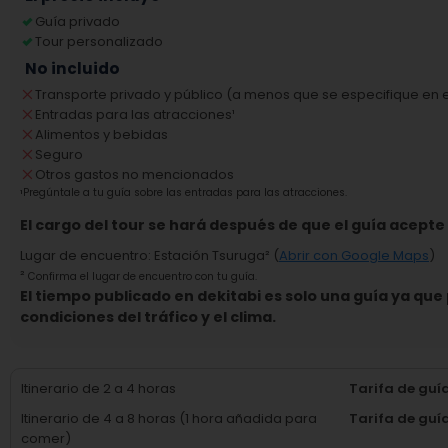
Guía privado
Tour personalizado
No incluido
Transporte privado y público (a menos que se especifique en el
Entradas para las atracciones
¹
Alimentos y bebidas
Seguro
Otros gastos no mencionados
¹
Pregúntale a tu guía sobre las entradas para las atracciones.
El cargo del tour se hará después de que el guía acepte e
Lugar de encuentro
:
Estación Tsuruga
² (
Abrir con Google Maps
)
²
Confirma el lugar de encuentro con tu guía.
El tiempo publicado en dekitabi es solo una guía ya qu
condiciones del tráfico y el clima.
Itinerario de 2 a 4 horas
Tarifa de guí
Itinerario de 4 a 8 horas (1 hora añadida para
Tarifa de guí
comer)