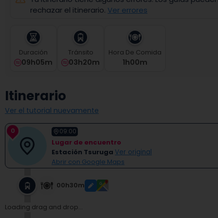
select
rechazar el itinerario.
Ver errores
a
date.
Press
the
Duración
Tránsito
Hora De Comida
question
09h05m
03h20m
1
H
00
M
mark
key
to
Itinerario
get
the
Ver el tutorial nuevamente
keyboard
shortcuts
0
for
09:00
changing
Lugar de encuentro
dates.
Estación Tsuruga
Ver original
Abrir con Google Maps
00h30m
Loading drag and drop...