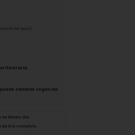
 perfil del guía)
l itinerario.
e puede cambiar según las
a de Medio día
a de Día completo