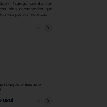
ales, Tsuruga cuenta con 
icos bien conservados que 
 famoso por sus mariscos.
a (antiguo Edificio De La
)
 Fukui