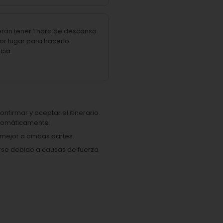
erán tener 1 hora de descanso
or lugar para hacerlo.
cia.
onfirmar y aceptar el itinerario.
automáticamente.
e mejor a ambas partes.
arse debido a causas de fuerza
.