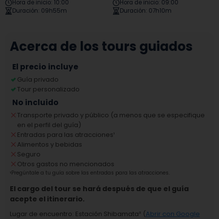
Hora de inicio
:
10:00
Hora de inicio
:
09:00
Duración
:
09h55m
Duración
:
07h10m
Acerca de los tours guiados
El precio incluye
Guía privado
Tour personalizado
No incluido
Transporte privado y público (a menos que se especifique
en el perfil del guía)
Entradas para las atracciones
¹
Alimentos y bebidas
Seguro
Otros gastos no mencionados
¹
Pregúntale a tu guía sobre las entradas para las atracciones.
El cargo del tour se hará después de que el guía
acepte el itinerario.
Lugar de encuentro
:
Estación Shibamata
² (
Abrir con Google