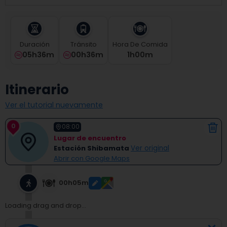
select
a
date.
Press
Duración
Tránsito
Hora De Comida
the
05h36m
00h36m
1
H
00
M
question
mark
key
Itinerario
to
get
Ver el tutorial nuevamente
the
keyboard
0
shortcuts
08:00
for
Lugar de encuentro
changing
Estación Shibamata
Ver original
dates.
Abrir con Google Maps
00h05m
Loading drag and drop...