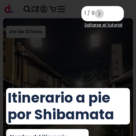
1
/
9
Saltarse el tutorial
Ver las 12 fotos
Itinerario a pie
por Shibamata