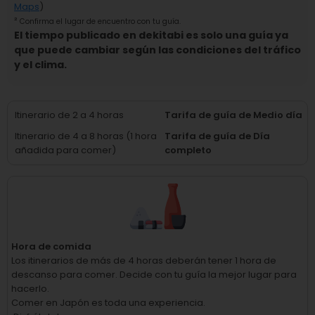
Maps
)
²
Confirma el lugar de encuentro con tu guía.
El tiempo publicado en dekitabi es solo una guía ya
que puede cambiar según las condiciones del tráfico
y el clima.
Itinerario de 2 a 4 horas
Tarifa de guía de Medio día
Itinerario de 4 a 8 horas (1 hora
Tarifa de guía de Día
añadida para comer)
completo
Hora de comida
Los itinerarios de más de 4 horas deberán tener 1 hora de
descanso para comer.
Decide con tu guía la mejor lugar para
hacerlo.
Comer en Japón es toda una experiencia.