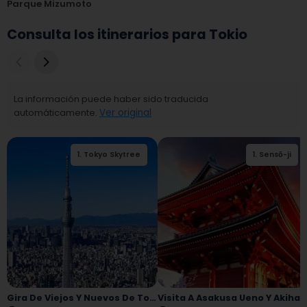
Parque Mizumoto
Consulta los itinerarios para Tokio
La información puede haber sido traducida
automáticamente.
Ver original
1
.
Tokyo Skytree
2
1
.
.
Sensō-ji
Sensō-ji
Gira De Viejos Y Nuevos De Tokio
Visita A Asakusa Ueno Y Akihabara