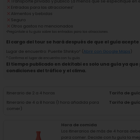
Transporte privado y público (a menos que se especifique en el
Entradas para las atracciones
¹
Alimentos y bebidas
Seguro
Otros gastos no mencionados
¹
Pregúntale a tu guía sobre las entradas para las atracciones.
El cargo del tour se hará después de que el guía acepte e
Lugar de encuentro
:
Puente Shinkyo
² (
Abrir con Google Maps
)
²
Confirma el lugar de encuentro con tu guía.
El tiempo publicado en dekitabi es solo una guía ya qu
condiciones del tráfico y el clima.
Itinerario de 2 a 4 horas
Tarifa de guí
Itinerario de 4 a 8 horas (1 hora añadida para
Tarifa de guí
comer)
Hora de comida
Los itinerarios de más de 4 horas deb
para comer.
Decide con tu guía la mej