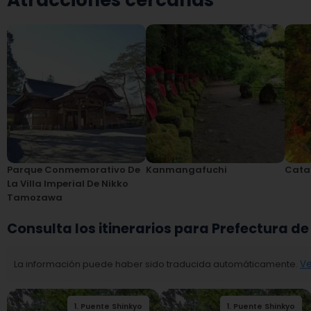
Atracciones cercanas
Parque Conmemorativo De
Kanmangafuchi
Catar
La Villa Imperial De Nikko
Tamozawa
Consulta los itinerarios para Prefectura de
La información puede haber sido traducida automáticamente.
Ve
1
.
Puente Shinkyo
2
.
Nikko Futarasan
1
.
Puente Shinkyo