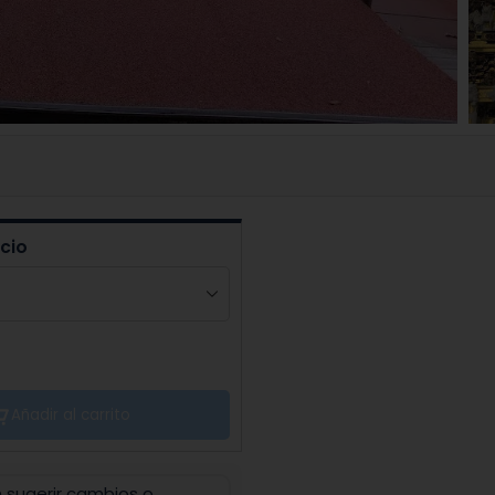
icio
Añadir al carrito
n sugerir cambios o