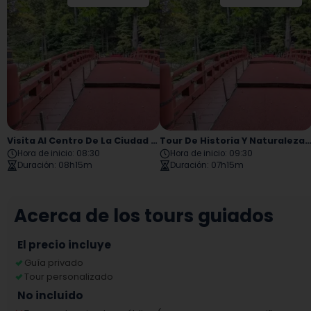
jinja
Visita Al Centro De La Ciudad De Nikko
Tour De Historia Y Naturaleza De N
Hora de inicio
:
08:30
Hora de inicio
:
09:30
Duración
:
08h15m
Duración
:
07h15m
Acerca de los tours guiados
El precio incluye
Guía privado
Tour personalizado
No incluido