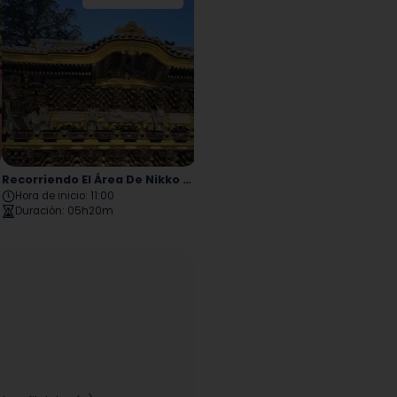
Rinnoji
Tōshōgū
ikko
Recorriendo El Área De Nikko En Coche
Recorrido A Pie Por El Patrimonio Mundial De Nikko
Hora de inicio
:
11:00
Hora de inicio
:
09:30
Duración
:
05h20m
Duración
:
05h10m