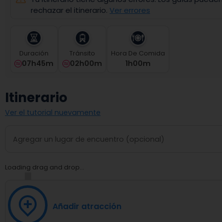
select
rechazar el itinerario.
Ver errores
a
date.
Press
the
Duración
Tránsito
Hora De Comida
question
07h45m
02h00m
1
H
00
M
mark
key
to
Itinerario
get
the
Ver el tutorial nuevamente
keyboard
shortcuts
for
changing
dates.
Loading drag and drop...
Añadir atracción