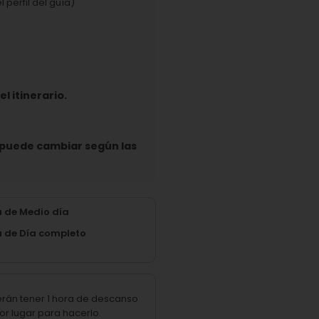
 perfil del guía)
l itinerario.
e puede cambiar según las
a de Medio día
a de Día completo
erán tener 1 hora de descanso
or lugar para hacerlo.