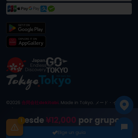
©
2026
合同会社dekitabi
.
Made in Tokyo
. メード・イン・ト
ーキョー
Desde
¥12,000
por grupo
1
Elige un guía