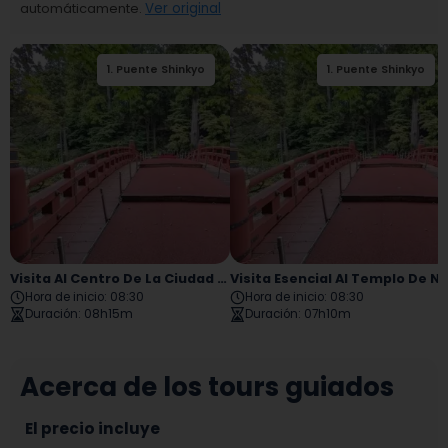
automáticamente.
Ver original
1
.
Puente Shinkyo
2
.
Nikko Futarasan
1
.
Puente Shinkyo
jinja
Visita Al Centro De La Ciudad De Nikko
Visita Esencial Al Templo D
Hora de inicio
:
08:30
Hora de inicio
:
08:30
Duración
:
08h15m
Duración
:
07h10m
Acerca de los tours guiados
El precio incluye