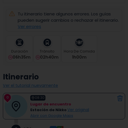
select
a
Tu itinerario tiene algunos errores. Los guías
date.
Press
pueden sugerir cambios o rechazar el itinerario.
the
Ver errores
question
mark
key
to
Duración
Tránsito
Hora De Comida
get
06h35m
02h40m
1
H
00
M
the
keyboard
shortcuts
Itinerario
for
changing
Ver el tutorial nuevamente
dates.
0
08:30
Lugar de encuentro
Estación de Nikko
Ver original
Abrir con Google Maps