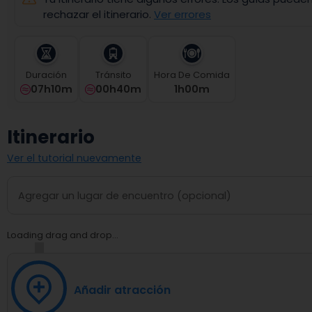
select
rechazar el itinerario.
Ver errores
a
date.
Press
the
Duración
Tránsito
Hora De Comida
question
07h10m
00h40m
1
H
00
M
mark
key
to
Itinerario
get
the
Ver el tutorial nuevamente
keyboard
shortcuts
for
changing
dates.
Loading drag and drop...
Añadir atracción