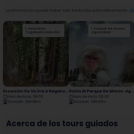
La información puede haber sido traducida automáticamente.
Ve
1
.
Santuario
2
1
.
.
Parque de monos
Santuario
Togakushi Hokosha
Togakushi
Jigokudani
Santuario Medio
Excursión De Un Día A Nagano Togakushi
Visita Al Parque De Monos Jigokudani De La Ciudad De Nagano
Hora de inicio
:
08:00
Hora de inicio
:
08:00
Duración
:
06h45m
Duración
:
08h20m
Acerca de los tours guiados