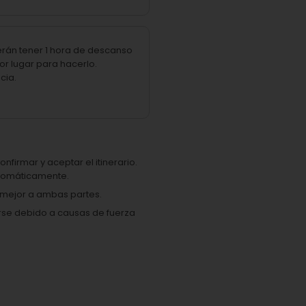
erán tener 1 hora de descanso
or lugar para hacerlo.
cia.
onfirmar y aceptar el itinerario.
automáticamente.
e mejor a ambas partes.
arse debido a causas de fuerza