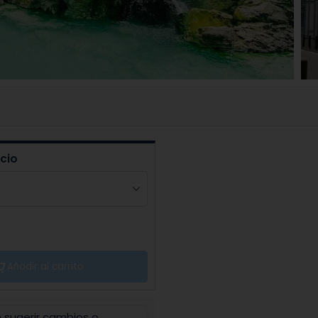
icio
Añadir al carrito
n sugerir cambios o