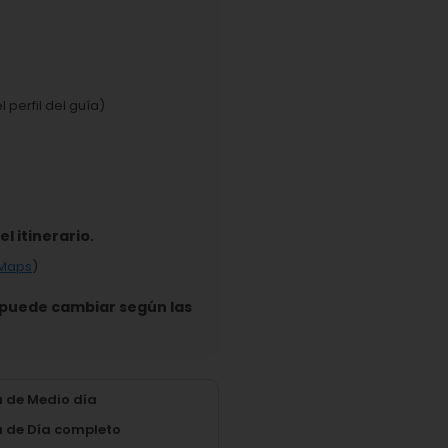
 perfil del guía)
l itinerario.
 Maps
)
e puede cambiar según las
a de Medio día
a de Día completo