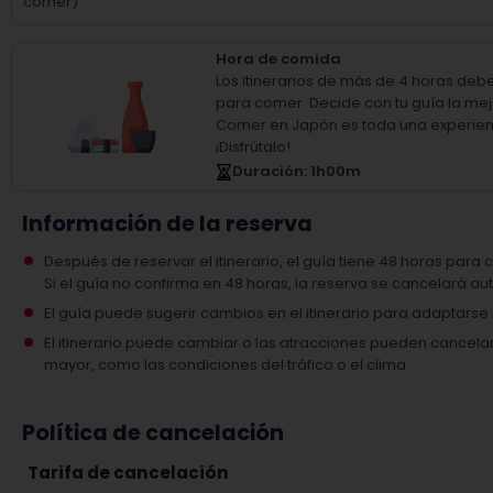
comer)
Hora de comida
Los itinerarios de más de 4 horas deb
para comer.
Decide con tu guía la mej
Comer en Japón es toda una experien
¡Disfrútalo!
Duración
: 1
h
00
m
Información de la reserva
Después de reservar el itinerario, el guía tiene 48 horas para c
Si el guía no confirma en 48 horas, la reserva se cancelará 
El guía puede sugerir cambios en el itinerario para adaptars
El itinerario puede cambiar o las atracciones pueden cancel
mayor, como las condiciones del tráfico o el clima.
Política de cancelación
Tarifa de cancelación