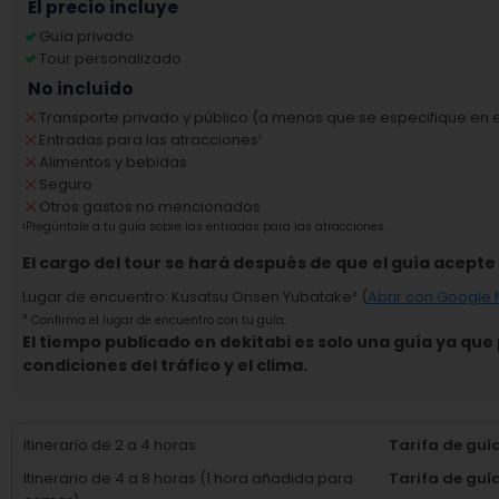
El precio incluye
Guía privado
Tour personalizado
No incluido
Transporte privado y público (a menos que se especifique en el
Entradas para las atracciones
¹
Alimentos y bebidas
Seguro
Otros gastos no mencionados
¹
Pregúntale a tu guía sobre las entradas para las atracciones.
El cargo del tour se hará después de que el guía acepte e
Lugar de encuentro
:
Kusatsu Onsen Yubatake
² (
Abrir con Google
²
Confirma el lugar de encuentro con tu guía.
El tiempo publicado en dekitabi es solo una guía ya qu
condiciones del tráfico y el clima.
Itinerario de 2 a 4 horas
Tarifa de guí
Itinerario de 4 a 8 horas (1 hora añadida para
Tarifa de guí