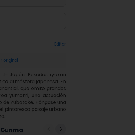
Editar
r original
 de Japón. Posadas ryokan 
ica atmósfera japonesa. En 
nantial, que emite grandes 
ea yumomi, una actuación 
do de Yubatake. Póngase una 
el pintoresco paisaje urbano 
ra.
de Gunma