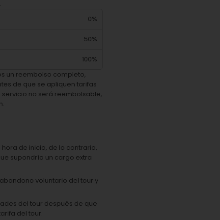
.
0%
50%
100%
os un reembolso completo,
ntes de que se apliquen tarifas
de servicio no será reembolsable,
n.
hora de inicio, de lo contrario,
 que supondría un cargo extra
 abandono voluntario del tour y
idades del tour después de que
rifa del tour.