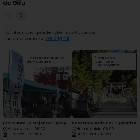
de Gifu
La información puede haber sido traducida
automáticamente.
Ver original
1
.
Mercado matutino
2
1
.
.
Curso de
Santuario
de Miyagawa
Sakurayama
caminata
Hachiman
Higashiyama
¡Descubre Lo Mejor De Takayama En Un Día! Un Recorrido Que Incluye Historia, Cultura Y Gastronomía.
Recorrido A Pie Por Higashiyama Sanmachisuji
Hora de inicio
:
09:00
Hora de inicio
:
08:00
Duración
:
08h26m
Duración
:
07h00m