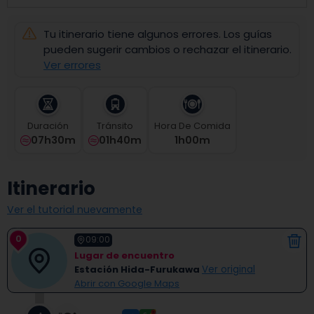
select
a
Tu itinerario tiene algunos errores. Los guías
date.
Press
pueden sugerir cambios o rechazar el itinerario.
the
Ver errores
question
mark
key
to
Duración
Tránsito
Hora De Comida
get
07h30m
01h40m
1
H
00
M
the
keyboard
shortcuts
Itinerario
for
changing
Ver el tutorial nuevamente
dates.
0
09:00
Lugar de encuentro
Estación Hida-Furukawa
Ver original
Abrir con Google Maps