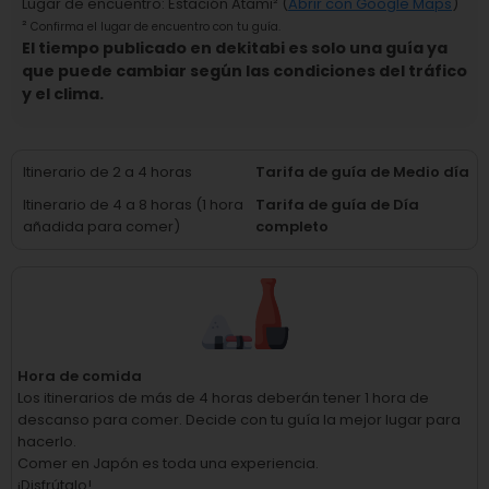
Lugar de encuentro
:
Estación Atami
² (
Abrir con Google Maps
)
²
Confirma el lugar de encuentro con tu guía.
El tiempo publicado en dekitabi es solo una guía ya
que puede cambiar según las condiciones del tráfico
y el clima.
Itinerario de 2 a 4 horas
Tarifa de guía de Medio día
Itinerario de 4 a 8 horas (1 hora
Tarifa de guía de Día
añadida para comer)
completo
Hora de comida
Los itinerarios de más de 4 horas deberán tener 1 hora de
descanso para comer.
Decide con tu guía la mejor lugar para
hacerlo.
Comer en Japón es toda una experiencia.
¡Disfrútalo!