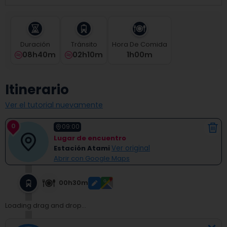
select
a
date.
Press
Duración
Tránsito
Hora De Comida
the
08h40m
02h10m
1
H
00
M
question
mark
key
Itinerario
to
get
Ver el tutorial nuevamente
the
keyboard
0
shortcuts
09:00
for
Lugar de encuentro
changing
Estación Atami
Ver original
dates.
Abrir con Google Maps
00h30m
Loading drag and drop...