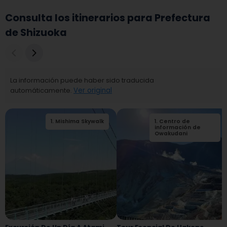
Consulta los itinerarios para Prefectura
de Shizuoka
La información puede haber sido traducida
automáticamente.
Ver original
1
.
Mishima Skywalk
2
1
.
.
Centro de
Parque de la
ciudad de Mishima
información de
Rakujuen
Owakudani