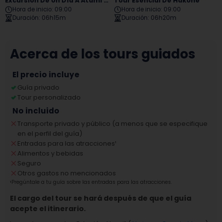
Excursión De Un Día A Atami Mishima
Tour Esencial De Hakone
Hora de inicio
:
09:00
Hora de inicio
:
09:00
Duración
:
06h15m
Duración
:
06h20m
Acerca de los tours guiados
El precio incluye
Guía privado
Tour personalizado
No incluido
Transporte privado y público (a menos que se especifique
en el perfil del guía)
Entradas para las atracciones
¹
Alimentos y bebidas
Seguro
Otros gastos no mencionados
¹
Pregúntale a tu guía sobre las entradas para las atracciones.
El cargo del tour se hará después de que el guía
acepte el itinerario.