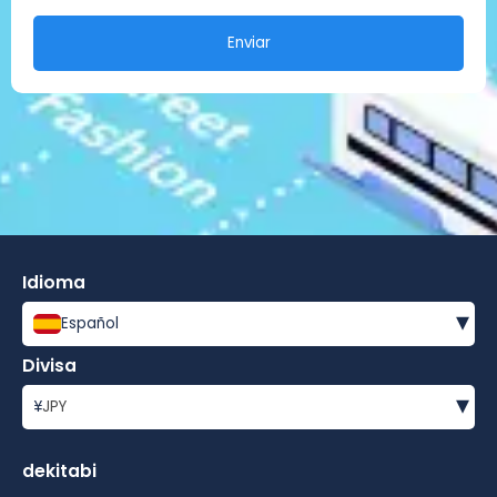
Enviar
Idioma
▾
Español
Divisa
▾
¥
JPY
dekitabi