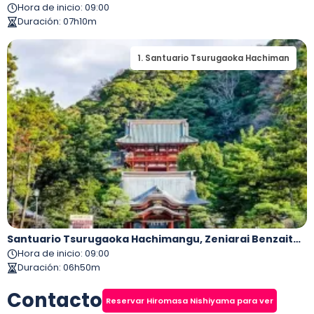
Hora de inicio
:
09:00
Duración
:
07h10m
1
.
Santuario Tsurugaoka Hachiman
Santuario Tsurugaoka Hachimangu, Zeniarai Benzaiten, Templo Hasedera, Kamakura Daibutsuden, Enoshima
Hora de inicio
:
09:00
Duración
:
06h50m
Contacto
Reservar Hiromasa Nishiyama para ver