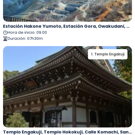
Estación Hakone Yumoto, Estación Gora, Owakudani, Barco De Recreo En El Lago Ashi, Santuario Hakone
Hora de inicio
:
09:00
Duración
:
07h30m
1
.
Templo Engakuji
Templo Engakuji, Templo Hokokuji, Calle Komachi, Santuario Tsurugaoka Hachimangu, Templo Hasedera