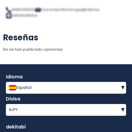
49801459031
hoa.imaym6smhngai@lctkmia
09945138004
Reseñas
No se han publicado opiniones.
Idioma
▾
Español
Divisa
▾
¥
JPY
dekitabi