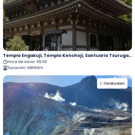
Templo Engakuji, Templo Kenchoji, Santuario Tsurugaoka Hachimangu, Calle Komachi Y Kamakura Daibutsu
Hora de inicio
:
09:00
Duración
:
08h50m
1
.
Owakudani